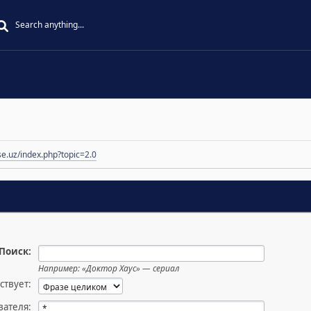
se.uz/index.php?topic=2.0
Поиск:
Например:
«Доктор Хаус» — сериал
ствует:
вателя: