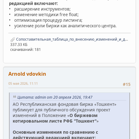
редакцией включают:
• расширение инструментов;
• изменение методики free float;
• оптимизация процедур листинга;
• усиление роли биржи как аналитического центра.
Сопоставительная_таблица_по_внесению_изменений_и_дополнений_в_Положение222.pdf
337.33 КБ
скачиваний: 181
Arnold vdovkin
05 мая 2026, 11:11
#15
Цитата: admin от 20 апреля 2026, 19:47
АО Республиканская фондовая биржа «Тошкент»
публикует для публичного обсуждения проект
изменений в Положение «
О биржевом
котировальном листе РФБ "Тошкент"
»
Основные изменения по сравнению с
действующей редакцией включают: