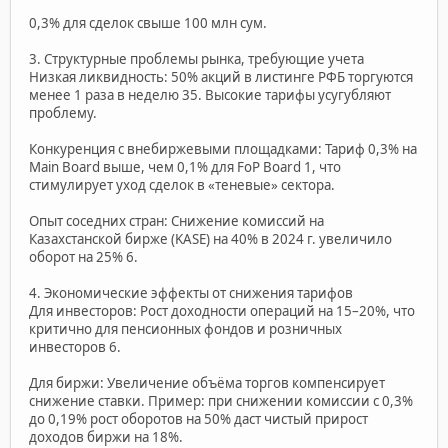
0,3% для сделок свыше 100 млн сум.
3. Структурные проблемы рынка, требующие учета
Низкая ликвидность: 50% акций в листинге РФБ торгуются
менее 1 раза в неделю 35. Высокие тарифы усугубляют
проблему.
Конкуренция с внебиржевыми площадками: Тариф 0,3% на
Main Board выше, чем 0,1% для FoP Board 1, что
стимулирует уход сделок в «теневые» сектора.
Опыт соседних стран: Снижение комиссий на
Казахстанской бирже (KASE) на 40% в 2024 г. увеличило
оборот на 25% 6.
4. Экономические эффекты от снижения тарифов
Для инвесторов: Рост доходности операций на 15–20%, что
критично для пенсионных фондов и розничных
инвесторов 6.
Для биржи: Увеличение объёма торгов компенсирует
снижение ставки. Пример: при снижении комиссии с 0,3%
до 0,19% рост оборотов на 50% даст чистый прирост
доходов биржи на 18%.