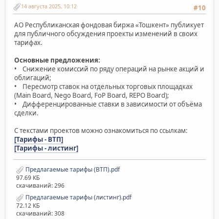
14 августа 2025, 10:12
#10
АО Республиканская фондовая биржа «Тошкент» публикует
для публичного обсуждения проекты изменений в своих
тарифах.
Основные предложения:
• Снижение комиссий по ряду операций на рынке акций и
облигаций;
• Пересмотр ставок на отдельных торговых площадках
(Main Board, Nego Board, FoP Board, REPO Board);
• Дифференцированные ставки в зависимости от объёма
сделки.
С текстами проектов можно ознакомиться по ссылкам:
[Тарифы - ВТП]
[Тарифы - листинг]
Предлагаемые тарифы (ВТП).pdf
97.69 КБ
скачиваний: 296
Предлагаемые тарифы (листинг).pdf
72.12 КБ
скачиваний: 308