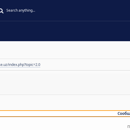
se.uz/index.php?topic=2.0
Сооб
П